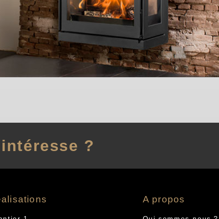
intéresse ?
alisations
A propos
antier 1
Qui sommes-nous ?