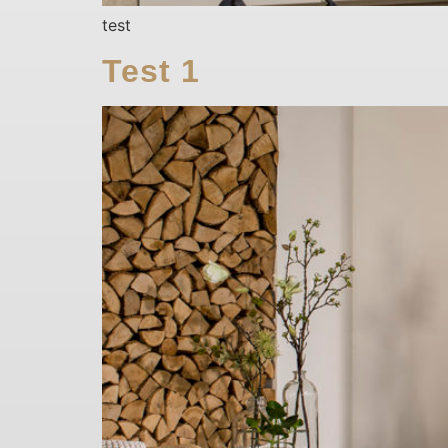
test
Test 1