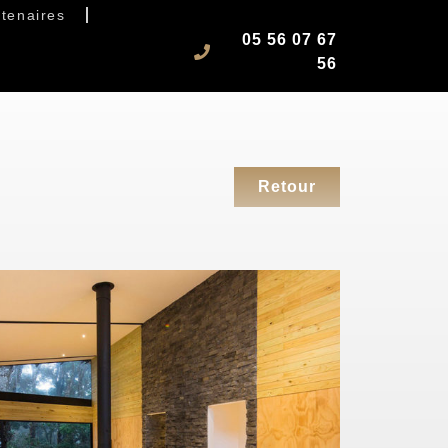
tenaires
05 56 07 67
56
Retour