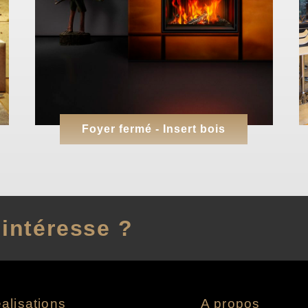
Foyer fermé - Insert bois
intéresse ?
alisations
A propos